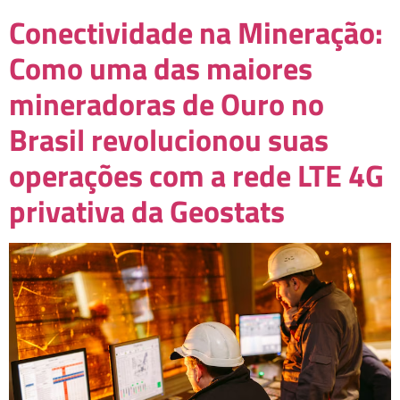
Conectividade na Mineração:
Como uma das maiores
mineradoras de Ouro no
Brasil revolucionou suas
operações com a rede LTE 4G
privativa da Geostats