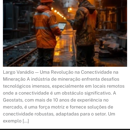
Largo Vanádio — Uma Revolução na Conectividade na
Mineração A indústria de mineração enfrenta desafios
tecnológicos imensos, especialmente em locais remotos
onde a conectividade é um obstáculo significativo. A
Geostats, com mais de 10 anos de experiência no
mercado, é uma força motriz e fornece soluções de
conectividade robustas, adaptadas para o setor. Um
exemplo […]